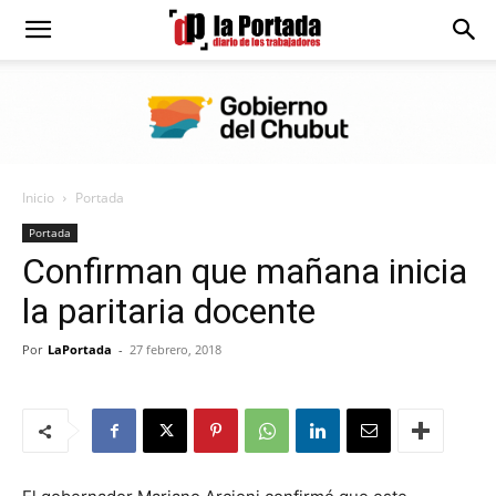
Diario
La
Inicio
Portada
Portada
Portada
Confirman que mañana inicia
la paritaria docente
Por
LaPortada
-
27 febrero, 2018