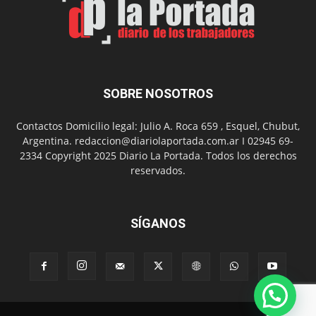
Día
del
Folclor
SOBRE NOSOTROS
Contactos Domicilio legal: Julio A. Roca 659 , Esquel, Chubut,
Argentina. redaccion@diariolaportada.com.ar I 02945 69-
2334 Copyright 2025 Diario La Portada. Todos los derechos
reservados.
SÍGANOS