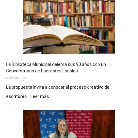
La Biblioteca Municipal celebra sus 90 años con un
Conversatorio de Escritores Locales
6 agosto, 2026
La propuesta invita a conocer el proceso creativo de
:
escritores...
Leer más
La
Biblioteca
Municipal
celebra
sus
90