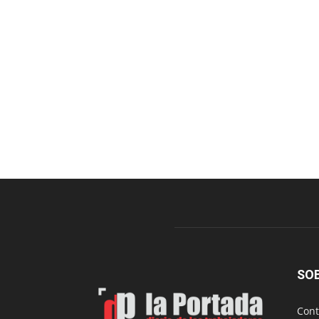
SO
Cont