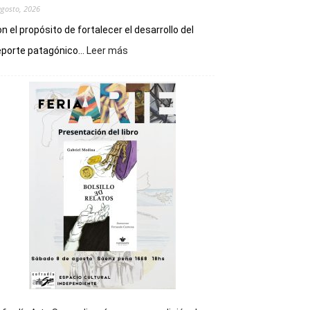
agosto, 2026
n el propósito de fortalecer el desarrollo del
:
porte patagónico...
Leer más
Chubut
será
sede
del
cierre
general
de
los
Juegos
Epade
2027