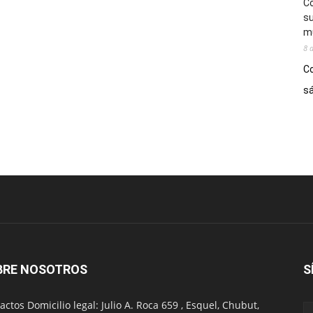
Co
su
mú
8 
Co
sá
BRE NOSOTROS
S
actos Domicilio legal: Julio A. Roca 659 , Esquel, Chubut,