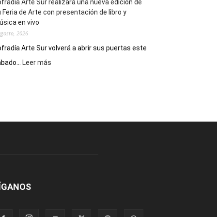
fradía Arte Sur realizará una nueva edición de
 Feria de Arte con presentación de libro y
sica en vivo
agosto, 2026
fradía Arte Sur volverá a abrir sus puertas este
:
bado...
Leer más
Cofradía
Arte
Sur
realizará
una
nueva
edición
de
su
Feria
de
Arte
ÍGANOS
con
presentación
de