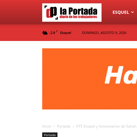
Diario
ESQUEL
C
-2.8
DOMINGO, AGOSTO 9, 2026
Esquel
La
Portada
Inicio
Portada
ATE Esquel y funcionarios de Salu
Portada