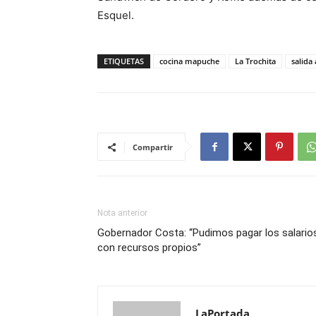
Esquel.
ETIQUETAS
cocina mapuche
La Trochita
salida 
Compartir
Nota anterior
Gobernador Costa: “Pudimos pagar los salario
con recursos propios”
LaPortada