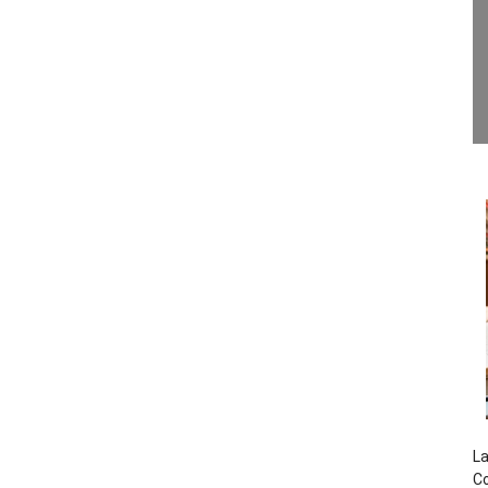
La
Co