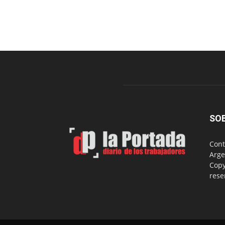
SO
Cont
Arge
Copy
rese