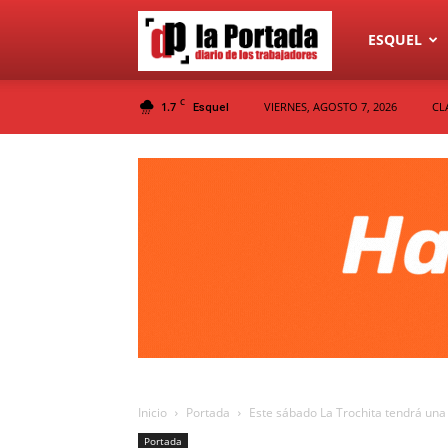
Diario
ESQUEL
C
1.7
VIERNES, AGOSTO 7, 2026
CL
Esquel
La
Portada
Inicio
Portada
Este sábado La Trochita tendrá una
Portada