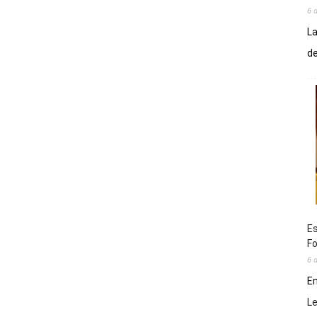
6 
La
de
Es
Fo
6 
En
L