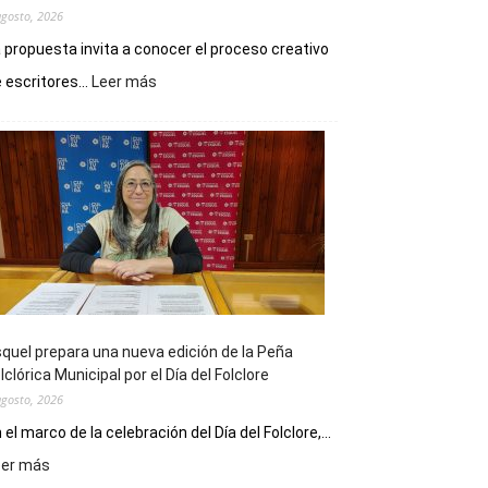
agosto, 2026
 propuesta invita a conocer el proceso creativo
:
 escritores...
Leer más
La
Biblioteca
Municipal
celebra
sus
90
años
con
un
Conversatorio
de
quel prepara una nueva edición de la Peña
Escritores
lclórica Municipal por el Día del Folclore
Locales
agosto, 2026
 el marco de la celebración del Día del Folclore,...
:
eer más
Esquel