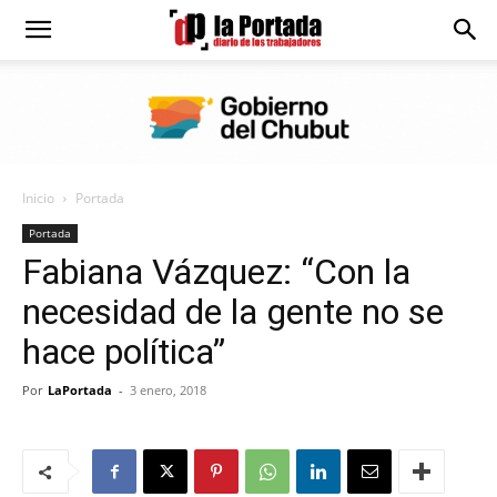
Diario
La
Inicio
Portada
Portada
Portada
Fabiana Vázquez: “Con la
necesidad de la gente no se
hace política”
Por
LaPortada
-
3 enero, 2018