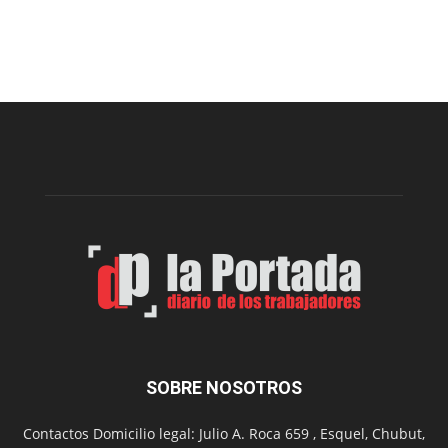
Recuerdan
las
recomendaciones
para
prevenir
intoxicaciones
por
monóxido
de
carbono
SOBRE NOSOTROS
Contactos Domicilio legal: Julio A. Roca 659 , Esquel, Chubut,