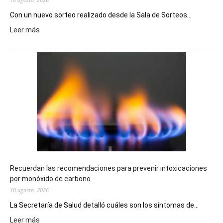
Con un nuevo sorteo realizado desde la Sala de Sorteos...
:
Leer más
El
Telebingo
Chubutense
repartió
premios
millonarios
en
toda
la
provincia
Recuerdan las recomendaciones para prevenir intoxicaciones
por monóxido de carbono
10 agosto, 2026
La Secretaría de Salud detalló cuáles son los síntomas de...
:
Leer más