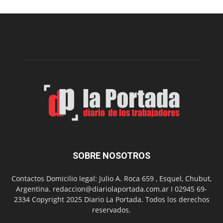
nueva
edición
de
la
Peña
Folclór
Municip
por
el
Día
del
Folclor
SOBRE NOSOTROS
Contactos Domicilio legal: Julio A. Roca 659 , Esquel, Chubut,
Argentina. redaccion@diariolaportada.com.ar I 02945 69-
2334 Copyright 2025 Diario La Portada. Todos los derechos
reservados.