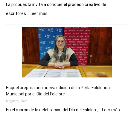
La propuesta invita a conocer el proceso creativo de
:
escritores...
Leer más
La
Biblioteca
Municipal
celebra
sus
90
años
con
un
Conversatorio
de
Esquel prepara una nueva edición de la Peña Folclórica
Escritores
Municipal por el Día del Folclore
Locales
6 agosto, 2026
:
En el marco de la celebración del Día del Folclore,...
Leer más
Esquel
prepar
una