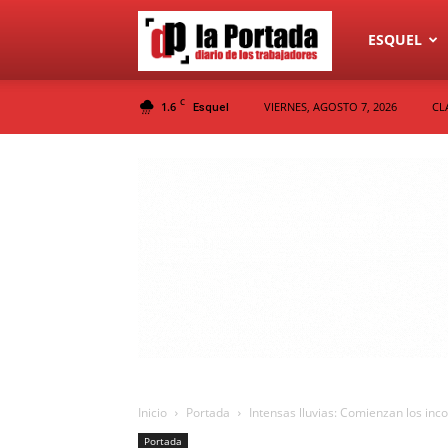
Diario
ESQUEL
C
1.6
VIERNES, AGOSTO 7, 2026
CL
Esquel
La
Portada
Inicio
Portada
Intensas lluvias: Comienzan los inc
Portada