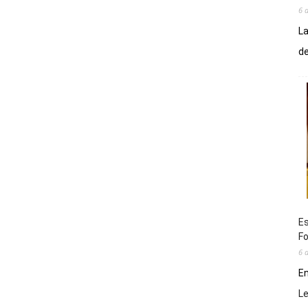
6 
La
de
Es
Fo
6 
En
L