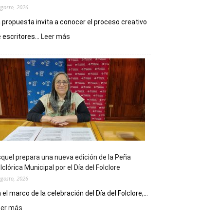
agosto, 2026
 propuesta invita a conocer el proceso creativo
:
 escritores...
Leer más
La
Biblioteca
Municipal
celebra
sus
90
años
con
un
Conversatorio
de
quel prepara una nueva edición de la Peña
Escritores
lclórica Municipal por el Día del Folclore
Locales
agosto, 2026
 el marco de la celebración del Día del Folclore,...
:
eer más
Esquel