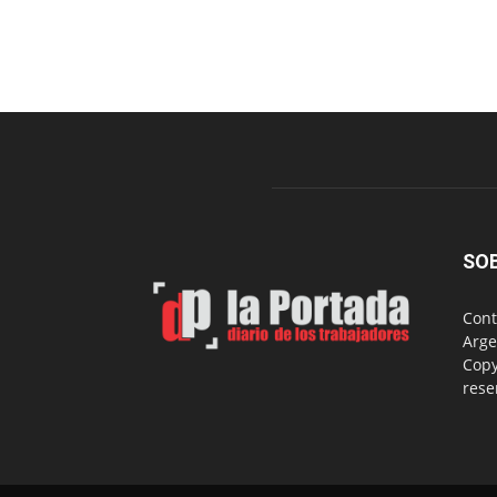
SO
Cont
Arge
Copy
rese