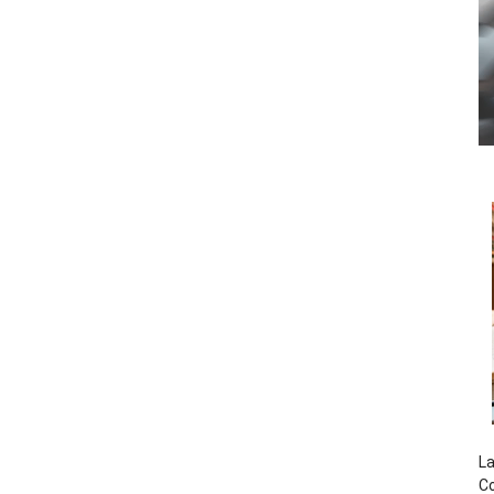
La
Co