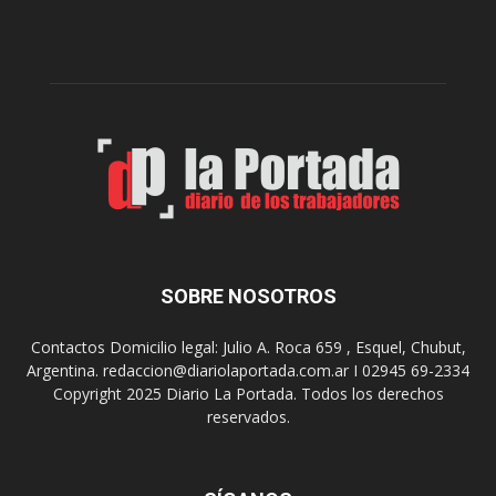
i
a
e
l
r
c
n
o
e
m
s
o
,
d
e
e
l
s
C
t
i
i
n
n
e
o
SOBRE NOSOTROS
M
d
u
e
Contactos Domicilio legal: Julio A. Roca 659 , Esquel, Chubut,
n
r
Argentina. redaccion@diariolaportada.com.ar I 02945 69-2334
i
e
Copyright 2025 Diario La Portada. Todos los derechos
c
u
reservados.
i
n
p
i
a
o
l