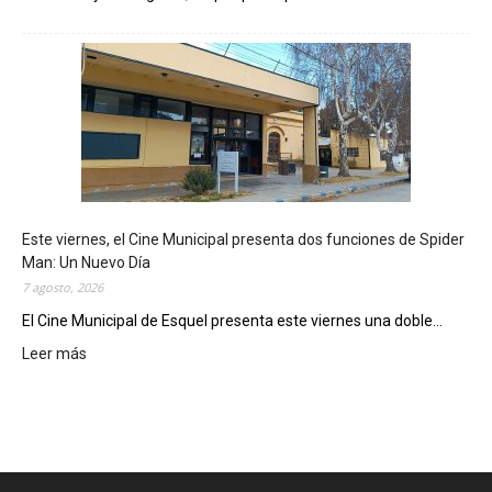
E
s
q
u
e
l
m
o
s
t
Este viernes, el Cine Municipal presenta dos funciones de Spider
r
Man: Un Nuevo Día
ó
7 agosto, 2026
s
u
El Cine Municipal de Esquel presenta este viernes una doble...
p
Leer más
:
o
E
t
s
e
t
n
e
c
v
i