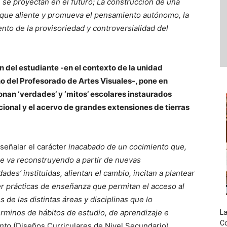
se proyectan en el futuro; La construcción de una
o que aliente y promueva el pensamiento autónomo, la
nto de la provisoriedad y controversialidad del
n del estudiante -en el contexto de la unidad
año del Profesorado de Artes Visuales-, pone en
ionan ‘verdades’ y ‘mitos’ escolares instaurados
ional y el acervo de grandes extensiones de tierras
 señalar el carácter
inacabado de un cocimiento que,
se va reconstruyendo a partir de nuevas
des’ instituidas, alientan el cambio, incitan a plantear
r prácticas de enseñanza que permitan el acceso al
de las distintas áreas y disciplinas que lo
érminos de hábitos de estudio, de aprendizaje e
La
Co
ento
(Diseños Curriculares de Nivel Secundario).