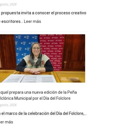
agosto, 2026
 propuesta invita a conocer el proceso creativo
:
 escritores...
Leer más
La
Biblioteca
Municipal
celebra
sus
90
años
con
un
Conversatorio
de
quel prepara una nueva edición de la Peña
Escritores
lclórica Municipal por el Día del Folclore
Locales
agosto, 2026
 el marco de la celebración del Día del Folclore,...
:
eer más
Esquel