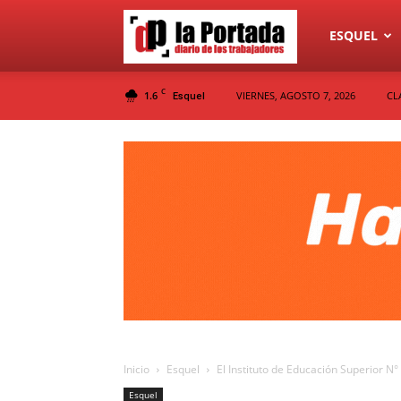
Diario
ESQUEL
C
1.6
VIERNES, AGOSTO 7, 2026
CL
Esquel
La
Portada
Inicio
Esquel
El Instituto de Educación Superior N
Esquel