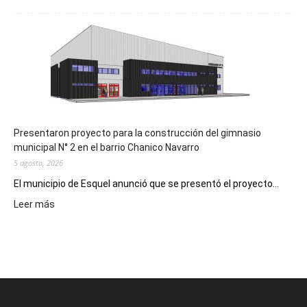
Implementarán
la
Receta
Digital
en
los
hospitales
Presentaron proyecto para la construcción del gimnasio
municipal N° 2 en el barrio Chanico Navarro
5 agosto, 2026
El municipio de Esquel anunció que se presentó el proyecto...
:
Leer más
Presentaron
proyecto
para
la
construcción
del
gimnasio