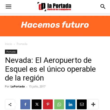
Diario
La
Inicio
Portada
Portada
Portada
Nevada: El Aeropuerto de
Esquel es el único operable
de la región
Por
LaPortada
-
15 julio, 2017