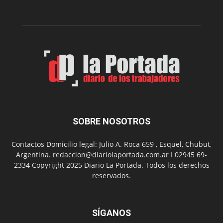
municipal
N°
2
en
el
barrio
Chanico
Navarro
SOBRE NOSOTROS
Contactos Domicilio legal: Julio A. Roca 659 , Esquel, Chubut,
Argentina. redaccion@diariolaportada.com.ar I 02945 69-
2334 Copyright 2025 Diario La Portada. Todos los derechos
reservados.
SÍGANOS