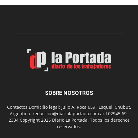
una
nueva
edición
de
su
Feria
de
Arte
con
presentación
de
libro
y
música
SOBRE NOSOTROS
en
vivo
Contactos Domicilio legal: Julio A. Roca 659 , Esquel, Chubut,
Argentina. redaccion@diariolaportada.com.ar I 02945 69-
2334 Copyright 2025 Diario La Portada. Todos los derechos
reservados.