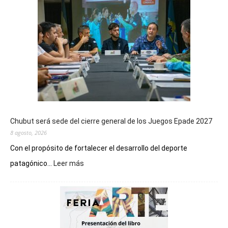
Chubut será sede del cierre general de los Juegos Epade 2027
8 agosto, 2026
Con el propósito de fortalecer el desarrollo del deporte
:
patagónico...
Leer más
Chubut
será
sede
del
cierre
general