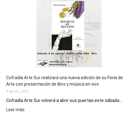
de
los
Juegos
Epade
2027
Cofradía Arte Sur realizará una nueva edición de su Feria de
Arte con presentación de libro y música en vivo
8 agosto, 2026
Cofradía Arte Sur volverá a abrir sus puertas este sábado...
:
Leer más
Cofradía
Arte
Sur
realizará