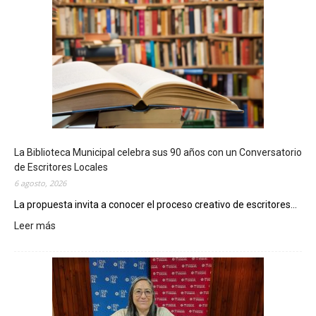
La Biblioteca Municipal celebra sus 90 años con un Conversatorio
de Escritores Locales
6 agosto, 2026
La propuesta invita a conocer el proceso creativo de escritores...
Leer más
:
L
a
B
i
b
l