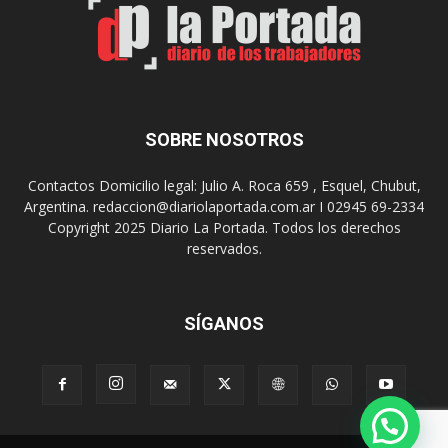
a
a
s
u
u
n
s
a
9
n
0
u
SOBRE NOSOTROS
a
e
ñ
v
o
Contactos Domicilio legal: Julio A. Roca 659 , Esquel, Chubut,
a
s
Argentina. redaccion@diariolaportada.com.ar I 02945 69-2334
e
c
Copyright 2025 Diario La Portada. Todos los derechos
d
o
reservados.
i
n
c
u
i
n
ó
SÍGANOS
C
n
o
d
n
e
v
l
e
a
r
P