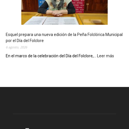
i
o
t
e
c
Esquel prepara una nueva edición de la Peña Folclórica Municipal
a
por el Día del Folclore
M
6 agosto, 2026
u
n
En el marco de la celebración del Día del Folclore,...
Leer más
:
i
E
c
s
i
q
p
u
a
e
l
l
c
p
e
r
l
e
e
p
b
a
r
r