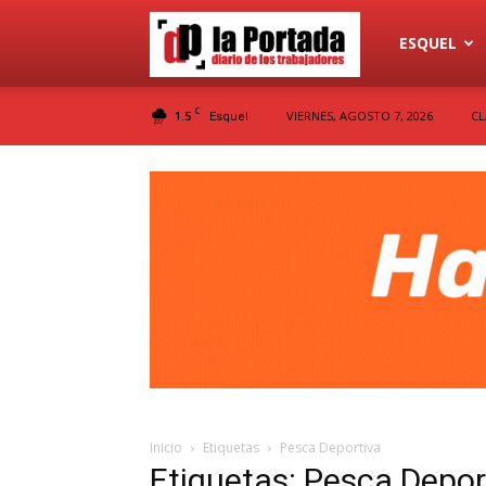
Diario
ESQUEL
C
1.5
VIERNES, AGOSTO 7, 2026
CL
Esquel
La
Portada
Inicio
Etiquetas
Pesca Deportiva
Etiquetas: Pesca Depor