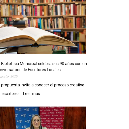
 Biblioteca Municipal celebra sus 90 años con un
nversatorio de Escritores Locales
agosto, 2026
 propuesta invita a conocer el proceso creativo
 escritores...
Leer más
:
L
a
B
i
b