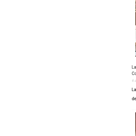
La
Co
6 
La
de