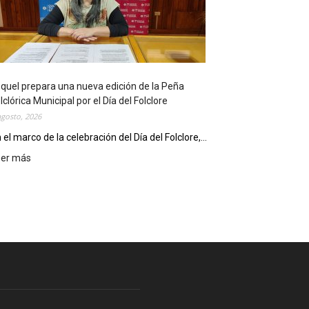
l
i
o
t
e
c
quel prepara una nueva edición de la Peña
a
lclórica Municipal por el Día del Folclore
M
agosto, 2026
u
n
 el marco de la celebración del Día del Folclore,...
i
eer más
:
c
E
i
s
p
q
a
u
l
e
c
l
e
p
l
r
e
e
b
p
r