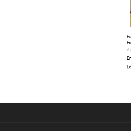
Es
Fo
6 
En
L