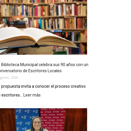
 Biblioteca Municipal celebra sus 90 años con un
nversatorio de Escritores Locales
agosto, 2026
 propuesta invita a conocer el proceso creativo
 escritores...
Leer más
:
L
a
B
i
b