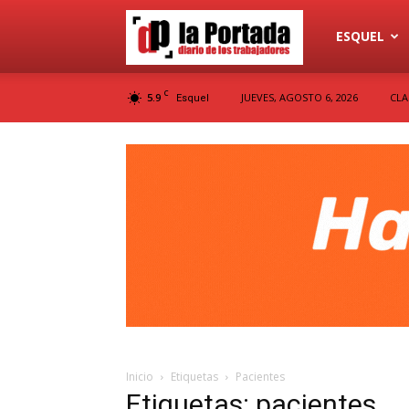
Diario
ESQUEL
C
5.9
JUEVES, AGOSTO 6, 2026
CLA
Esquel
La
Portada
Inicio
Etiquetas
Pacientes
Etiquetas: pacientes