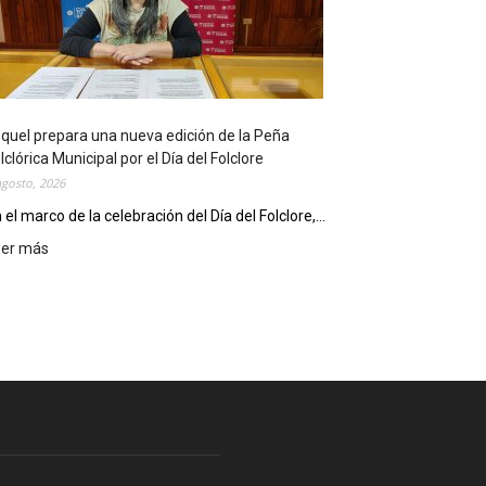
l
i
o
t
e
c
quel prepara una nueva edición de la Peña
a
lclórica Municipal por el Día del Folclore
M
agosto, 2026
u
n
 el marco de la celebración del Día del Folclore,...
i
eer más
:
c
E
i
s
p
q
a
u
l
e
c
l
e
p
l
r
e
e
b
p
r