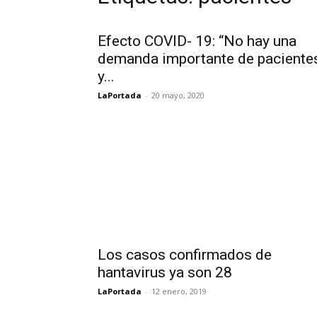
Efecto COVID- 19: “No hay una
demanda importante de paciente
y...
LaPortada
-
20 mayo, 2020
Los casos confirmados de
hantavirus ya son 28
LaPortada
-
12 enero, 2019