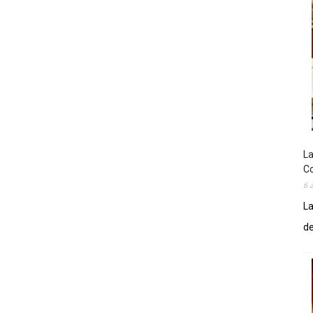
La
Co
6 
La
de