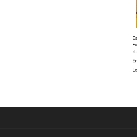
Es
Fo
6 
En
L