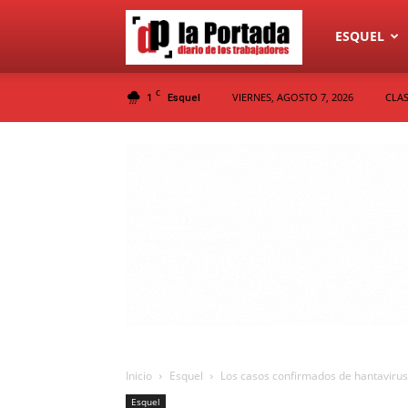
Diario
ESQUEL
C
1
VIERNES, AGOSTO 7, 2026
CLAS
Esquel
La
Portada
Inicio
Esquel
Los casos confirmados de hantavirus
Esquel