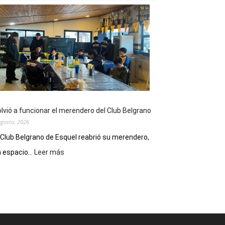
viernes,
el
Cine
Municipal
presenta
dos
funciones
de
Spider
Man:
Un
lvió a funcionar el merendero del Club Belgrano
Nuevo
agosto, 2026
Día
 Club Belgrano de Esquel reabrió su merendero,
:
 espacio...
Leer más
Volvió
a
funcionar
el
merendero
del