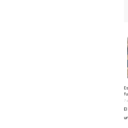
Es
fu
7 
El
un