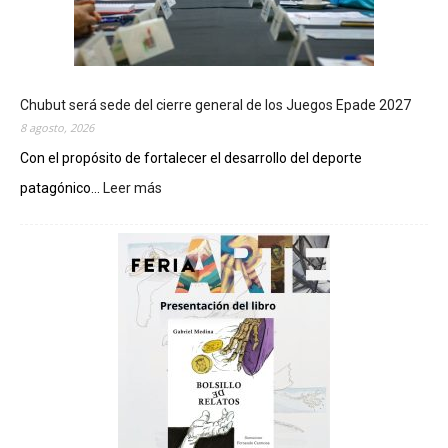
Chubut será sede del cierre general de los Juegos Epade 2027
8 agosto, 2026
Con el propósito de fortalecer el desarrollo del deporte
patagónico...
Leer más
:
C
h
u
b
u
t
s
e
r
á
s
e