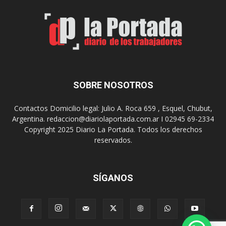
t
o
e
s
S
J
u
u
r
e
r
g
e
o
a
s
SOBRE NOSOTROS
l
E
i
p
Contactos Domicilio legal: Julio A. Roca 659 , Esquel, Chubut,
z
a
Argentina. redaccion@diariolaportada.com.ar I 02945 69-2334
a
d
Copyright 2025 Diario La Portada. Todos los derechos
r
e
reservados.
á
2
u
0
n
2
a
7
SÍGANOS
n
u
e
v
a