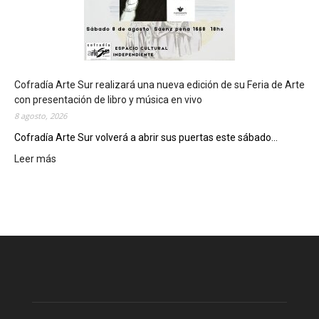
d
e
d
e
l
c
Cofradía Arte Sur realizará una nueva edición de su Feria de Arte
i
con presentación de libro y música en vivo
e
8 agosto, 2026
r
Cofradía Arte Sur volverá a abrir sus puertas este sábado...
r
Leer más
:
e
C
g
o
e
f
n
r
e
a
r
d
a
í
l
a
d
A
e
r
l