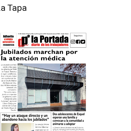
La Tapa