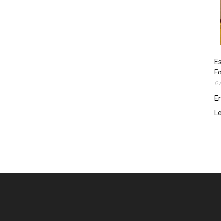
Es
Fo
6 
En
L