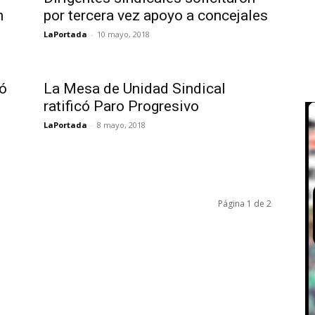
n
por tercera vez apoyo a concejales
LaPortada
-
10 mayo, 2018
ió
La Mesa de Unidad Sindical
ratificó Paro Progresivo
LaPortada
-
8 mayo, 2018
Página 1 de 2