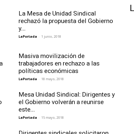
La Mesa de Unidad Sindical
rechazó la propuesta del Gobierno
y...
LaPortada
-
1 junio, 2018
Masiva movilización de
a
trabajadores en rechazo a las
políticas económicas
LaPortada
-
18 mayo, 2018
Mesa Unidad Sindical: Dirigentes y
o
el Gobierno volverán a reunirse
este...
LaPortada
-
15 mayo, 2018
Dirigentes sindicales solicitaron