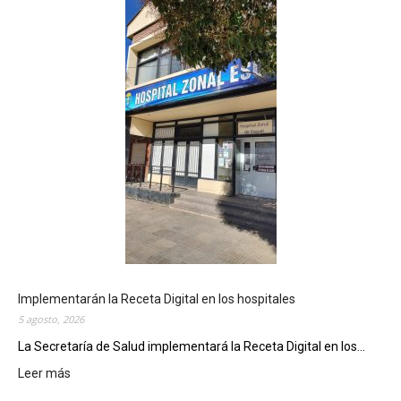
q
u
e
l
p
r
e
p
a
r
a
u
n
a
n
u
Implementarán la Receta Digital en los hospitales
e
5 agosto, 2026
v
La Secretaría de Salud implementará la Receta Digital en los...
a
e
Leer más
:
d
I