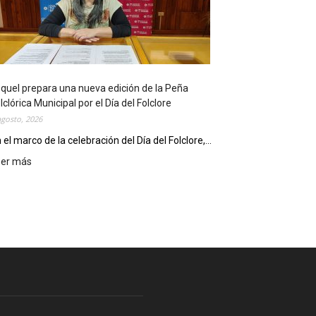
l
i
o
t
e
c
quel prepara una nueva edición de la Peña
a
lclórica Municipal por el Día del Folclore
M
agosto, 2026
u
n
 el marco de la celebración del Día del Folclore,...
i
eer más
:
c
E
i
s
p
q
a
u
l
e
c
l
e
p
l
r
e
e
b
p
r