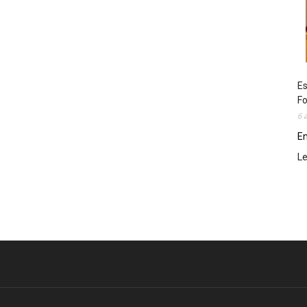
Es
Fo
6 
En
L