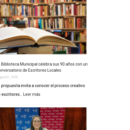
 Biblioteca Municipal celebra sus 90 años con un
nversatorio de Escritores Locales
agosto, 2026
 propuesta invita a conocer el proceso creativo
 escritores...
Leer más
:
L
a
B
i
b