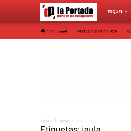
Diario
ESQUEL
C
1.5
VIERNES, AGOSTO 7, 2026
CL
Esquel
La
Portada
Inicio
Etiquetas
Jaula
Etiquetas: jaula