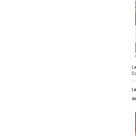
La
Co
6 
La
de