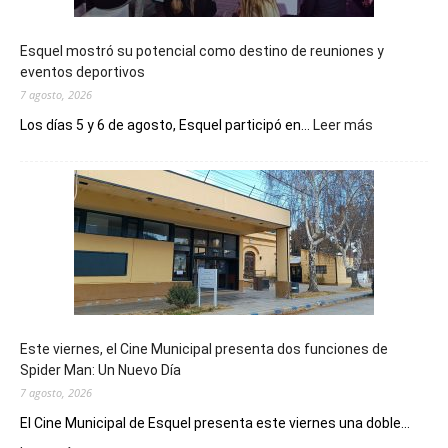
Esquel mostró su potencial como destino de reuniones y
eventos deportivos
7 agosto, 2026
:
Los días 5 y 6 de agosto, Esquel participó en...
Leer más
Esquel
mostró
su
potencial
como
destino
de
reuniones
y
eventos
Este viernes, el Cine Municipal presenta dos funciones de
deportivos
Spider Man: Un Nuevo Día
7 agosto, 2026
El Cine Municipal de Esquel presenta este viernes una doble...