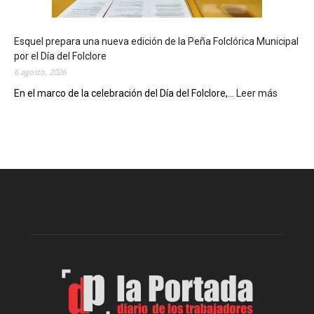
t
e
c
Esquel prepara una nueva edición de la Peña Folclórica Municipal
a
por el Día del Folclore
M
6 agosto, 2026
u
n
En el marco de la celebración del Día del Folclore,...
Leer más
:
i
E
c
s
i
q
p
u
a
e
l
l
c
p
e
r
l
e
e
p
b
a
r
r
a
a
s
u
u