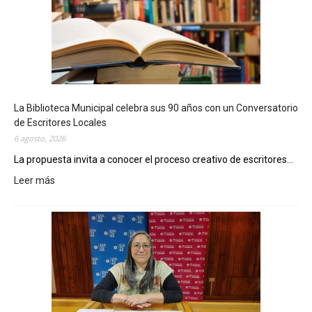
La Biblioteca Municipal celebra sus 90 años con un Conversatorio
de Escritores Locales
6 agosto, 2026
La propuesta invita a conocer el proceso creativo de escritores...
Leer más
:
L
a
B
i
b
l
i
o