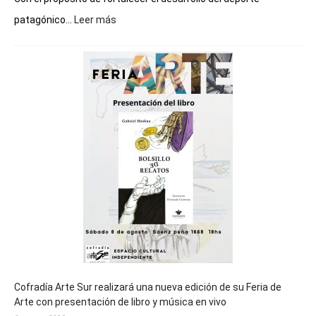
:
patagónico...
Leer más
Chubut
será
sede
del
cierre
general
de
los
Juegos
Epade
2027
Cofradía Arte Sur realizará una nueva edición de su Feria de
Arte con presentación de libro y música en vivo