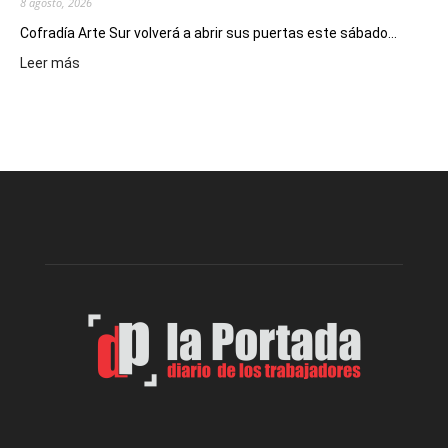
8 agosto, 2026
Cofradía Arte Sur volverá a abrir sus puertas este sábado...
:
Leer más
Cofradía
Arte
Sur
realizará
una
nueva
edición
de
su
Feria
de
Arte
con
presentación
de
libro
y
música