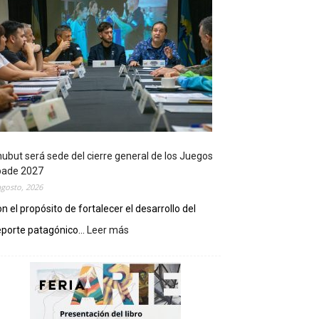
ubut será sede del cierre general de los Juegos
pade 2027
agosto, 2026
n el propósito de fortalecer el desarrollo del
porte patagónico...
Leer más
:
C
h
u
b
u