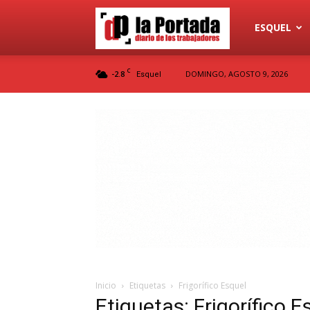
Diario
ESQUEL
C
-2.8
DOMINGO, AGOSTO 9, 2026
Esquel
La
Portada
Inicio
Etiquetas
Frigorífico Esquel
Etiquetas: Frigorífico E