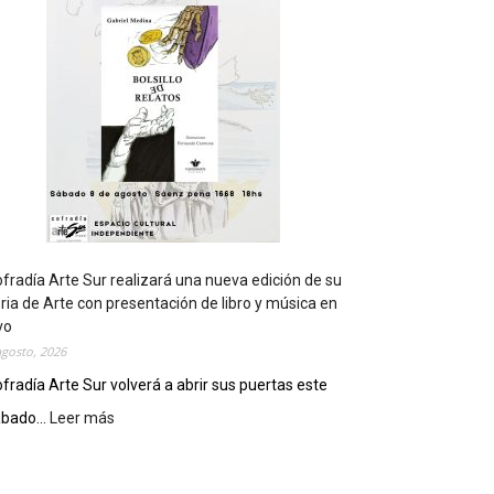
t
s
e
r
á
s
e
d
e
d
e
l
c
fradía Arte Sur realizará una nueva edición de su
i
ria de Arte con presentación de libro y música en
e
vo
r
agosto, 2026
r
fradía Arte Sur volverá a abrir sus puertas este
e
bado...
Leer más
:
g
C
e
o
n
f
e