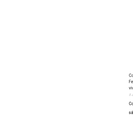
Co
Fe
vi
8 
Co
sá