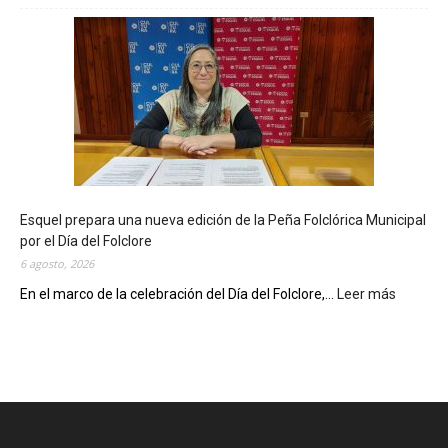
a
B
i
b
l
i
o
t
e
c
Esquel prepara una nueva edición de la Peña Folclórica Municipal
a
por el Día del Folclore
M
6 agosto, 2026
u
n
En el marco de la celebración del Día del Folclore,...
Leer más
:
i
E
c
s
i
q
p
u
a
e
l
l
c
p