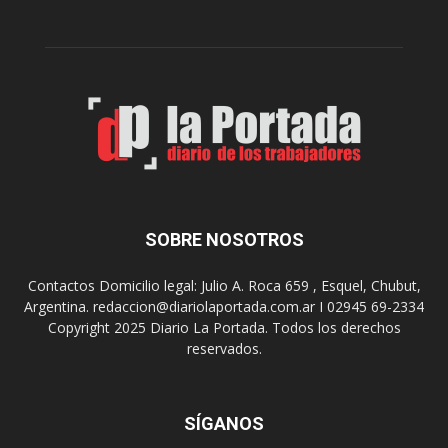
e
r
l
e
e
p
b
a
r
r
a
a
s
u
u
n
s
a
9
n
0
u
SOBRE NOSOTROS
a
e
ñ
v
o
Contactos Domicilio legal: Julio A. Roca 659 , Esquel, Chubut,
a
s
Argentina. redaccion@diariolaportada.com.ar I 02945 69-2334
e
c
Copyright 2025 Diario La Portada. Todos los derechos
d
o
reservados.
i
n
c
u
i
n
ó
SÍGANOS
C
n