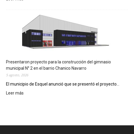
I
m
p
l
e
m
e
n
t
a
Presentaron proyecto para la construcción del gimnasio
r
municipal N° 2 en el barrio Chanico Navarro
á
5 agosto, 2026
n
El municipio de Esquel anunció que se presentó el proyecto...
l
Leer más
a
:
R
P
e
r
c
e
e
s
t
e
a
n