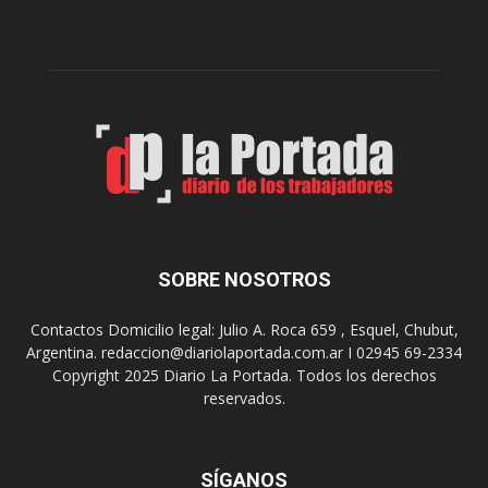
D
t
i
a
g
r
i
o
t
n
a
p
l
r
e
o
n
y
l
e
o
c
s
t
SOBRE NOSOTROS
h
o
o
p
Contactos Domicilio legal: Julio A. Roca 659 , Esquel, Chubut,
s
a
Argentina. redaccion@diariolaportada.com.ar I 02945 69-2334
p
r
Copyright 2025 Diario La Portada. Todos los derechos
i
a
reservados.
t
l
a
a
l
c
e
o
SÍGANOS