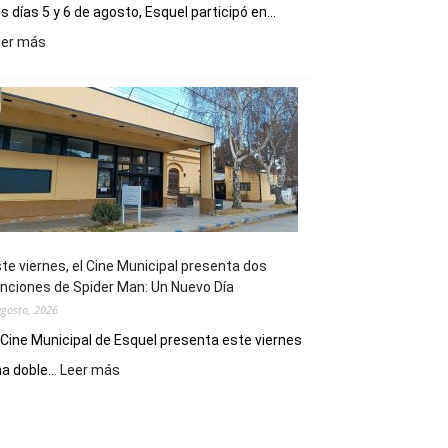
s días 5 y 6 de agosto, Esquel participó en...
:
eer más
Esquel
mostró
su
potencial
como
destino
de
reuniones
y
eventos
te viernes, el Cine Municipal presenta dos
deportivos
nciones de Spider Man: Un Nuevo Día
agosto, 2026
 Cine Municipal de Esquel presenta este viernes
:
a doble...
Leer más
Este
viernes,
el