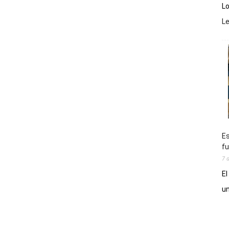
Lo
L
Es
fu
7 
El
un