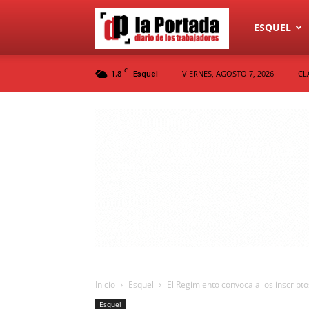
Diario
ESQUEL
C
1.8
VIERNES, AGOSTO 7, 2026
CL
Esquel
La
Portada
Inicio
Esquel
El Regimiento convoca a los inscript
Esquel