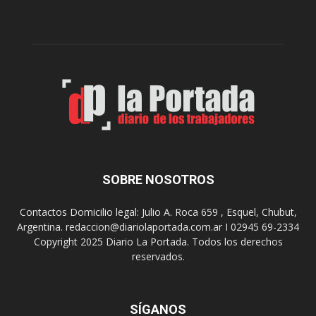
e
l
r
c
n
o
e
m
s
o
,
d
e
e
l
s
C
t
i
i
n
n
e
o
SOBRE NOSOTROS
M
d
u
e
Contactos Domicilio legal: Julio A. Roca 659 , Esquel, Chubut,
n
r
Argentina. redaccion@diariolaportada.com.ar I 02945 69-2334
i
e
Copyright 2025 Diario La Portada. Todos los derechos
c
u
reservados.
i
n
p
i
a
o
l
SÍGANOS
n