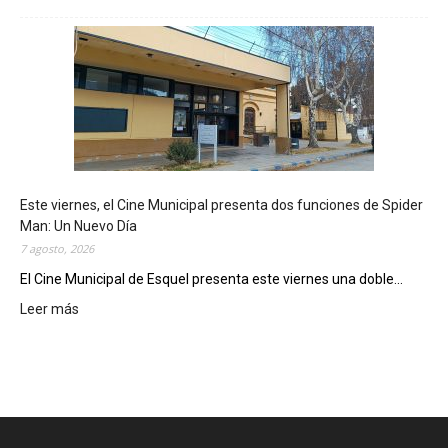
E
s
q
u
e
l
m
o
s
t
Este viernes, el Cine Municipal presenta dos funciones de Spider
r
Man: Un Nuevo Día
ó
7 agosto, 2026
s
u
El Cine Municipal de Esquel presenta este viernes una doble...
p
Leer más
:
o
E
t
s
e
t
n
e
c
v
i
i
a