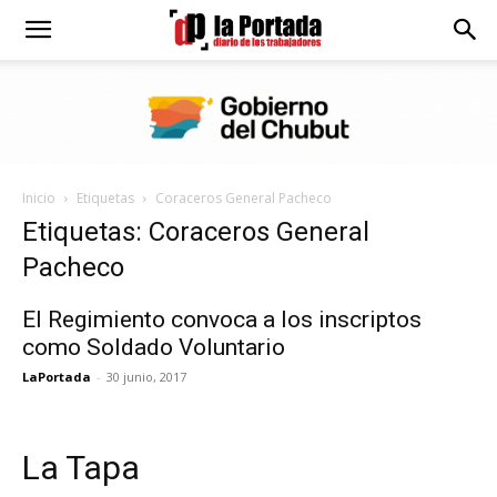
Diario
La
Inicio
Etiquetas
Coraceros General Pacheco
Portada
Etiquetas: Coraceros General
Pacheco
El Regimiento convoca a los inscriptos
como Soldado Voluntario
LaPortada
-
30 junio, 2017
La Tapa