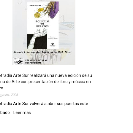
t
s
e
r
á
s
e
d
e
d
e
l
c
fradía Arte Sur realizará una nueva edición de su
i
ria de Arte con presentación de libro y música en
e
vo
r
agosto, 2026
r
fradía Arte Sur volverá a abrir sus puertas este
e
bado...
Leer más
:
g
C
e
o
n
f
e