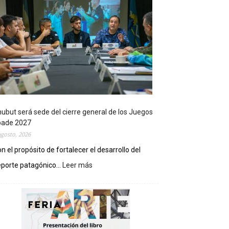
ubut será sede del cierre general de los Juegos
pade 2027
agosto, 2026
n el propósito de fortalecer el desarrollo del
porte patagónico...
Leer más
:
C
h
u
b
u