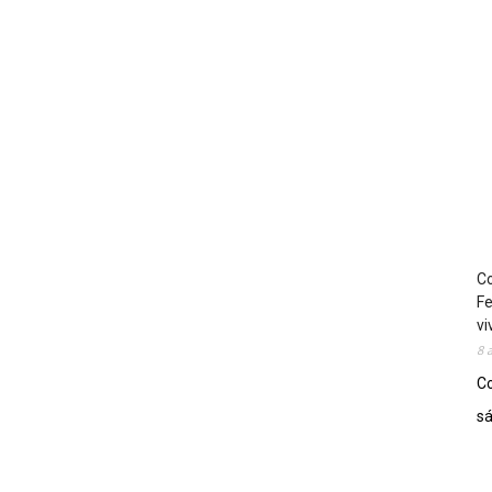
Co
Fe
vi
8 
Co
sá