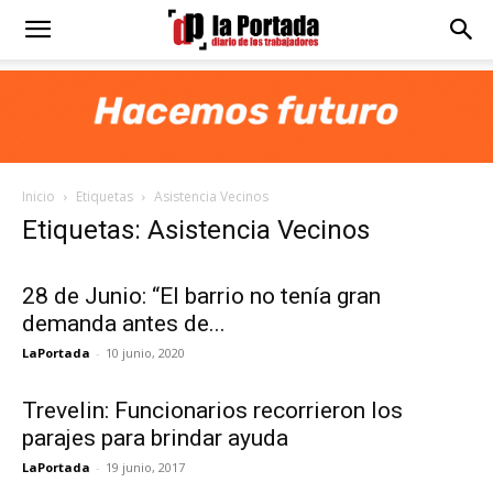
Diario
La
Inicio
Etiquetas
Asistencia Vecinos
Portada
Etiquetas: Asistencia Vecinos
28 de Junio: “El barrio no tenía gran
demanda antes de...
LaPortada
-
10 junio, 2020
Trevelin: Funcionarios recorrieron los
parajes para brindar ayuda
LaPortada
-
19 junio, 2017