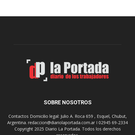
t
n
e
c
v
i
i
a
e
l
r
c
n
o
e
m
s
o
,
d
e
e
l
s
C
t
i
i
n
n
e
o
SOBRE NOSOTROS
M
d
u
e
Contactos Domicilio legal: Julio A. Roca 659 , Esquel, Chubut,
n
r
Argentina. redaccion@diariolaportada.com.ar I 02945 69-2334
i
e
Copyright 2025 Diario La Portada. Todos los derechos
c
u