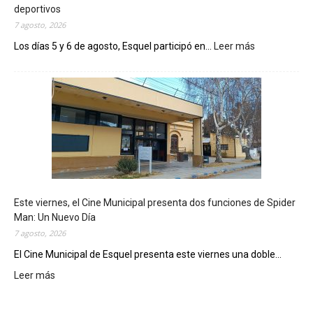
deportivos
7 agosto, 2026
Los días 5 y 6 de agosto, Esquel participó en...
Leer más
:
E
s
q
u
e
l
m
o
s
t
Este viernes, el Cine Municipal presenta dos funciones de Spider
r
Man: Un Nuevo Día
ó
7 agosto, 2026
s
u
El Cine Municipal de Esquel presenta este viernes una doble...
p
Leer más
:
o
E
t
s
e