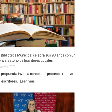
 Biblioteca Municipal celebra sus 90 años con un
nversatorio de Escritores Locales
agosto, 2026
 propuesta invita a conocer el proceso creativo
 escritores...
Leer más
:
L
a
B
i
b