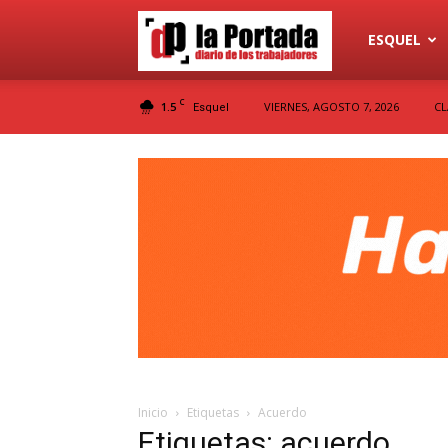
Diario
ESQUEL
C
1.5
VIERNES, AGOSTO 7, 2026
CL
Esquel
La
Portada
Inicio
Etiquetas
Acuerdo
Etiquetas: acuerdo