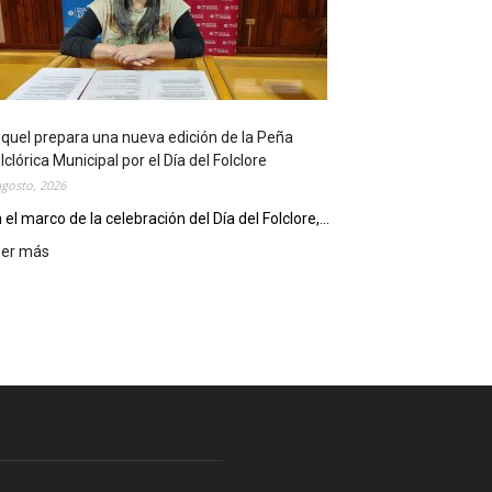
l
i
o
t
e
c
quel prepara una nueva edición de la Peña
a
lclórica Municipal por el Día del Folclore
M
agosto, 2026
u
n
 el marco de la celebración del Día del Folclore,...
i
eer más
:
c
E
i
s
p
q
a
u
l
e
c
l
e
p
l
r
e
e
b
p
r