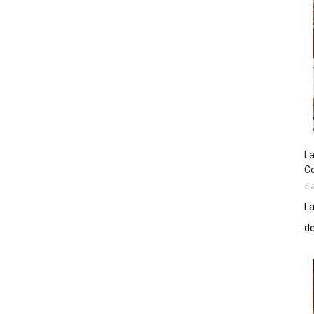
La
Co
6 
La
de