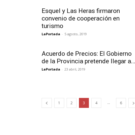
Esquel y Las Heras firmaron
convenio de cooperación en
turismo
LaPortada
-
5 agosto, 2019
Acuerdo de Precios: El Gobierno
de la Provincia pretende llegar a..
LaPortada
-
23 abril, 2019
...
1
2
3
4
6