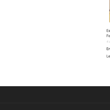
Es
Fo
6 
En
L