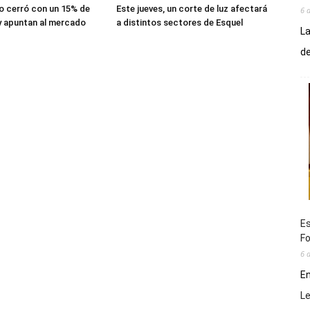
lio cerró con un 15% de
Este jueves, un corte de luz afectará
6 
y apuntan al mercado
a distintos sectores de Esquel
La
de
Es
Fo
6 
En
L