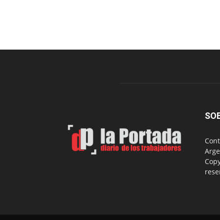
SO
Cont
Arge
Copy
rese