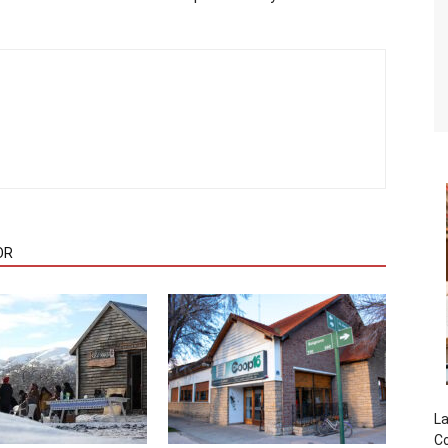
OR
La
Co