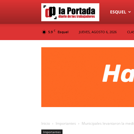
Diario
ESQUEL
C
5.9
JUEVES, AGOSTO 6, 2026
CLA
Esquel
La
Portada
Inicio
Importantes
Municipales levantaron la medi
Importantes