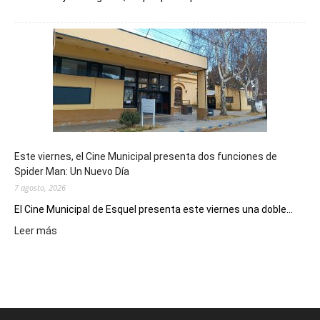
Esquel
mostró
su
potencial
como
destino
de
reuniones
y
eventos
Este viernes, el Cine Municipal presenta dos funciones de
deportivos
Spider Man: Un Nuevo Día
7 agosto, 2026
El Cine Municipal de Esquel presenta este viernes una doble...
:
Leer más
Este
viernes,
el
Cine
Municipal