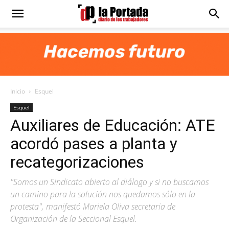
Diario
La
Inicio
Esquel
Portada
Esquel
Auxiliares de Educación: ATE
acordó pases a planta y
recategorizaciones
"Somos un Sindicato abierto al diálogo y si no buscamos
un camino para la solución nos quedamos sólo en la
protesta", manifestó Mariela Oliva secretaria de
Organización de la Seccional Esquel.