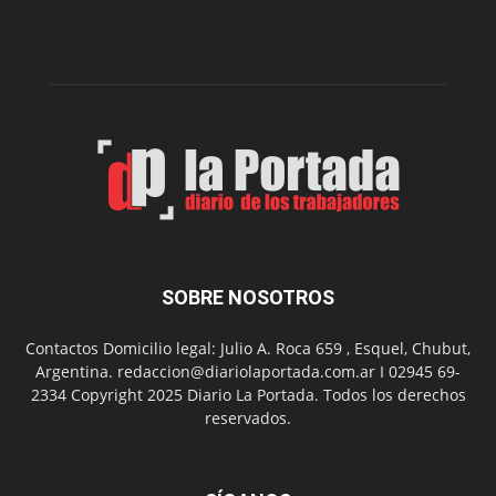
presenta
dos
funciones
de
Spider
Man:
Un
Nuevo
Día
SOBRE NOSOTROS
Contactos Domicilio legal: Julio A. Roca 659 , Esquel, Chubut,
Argentina. redaccion@diariolaportada.com.ar I 02945 69-
2334 Copyright 2025 Diario La Portada. Todos los derechos
reservados.