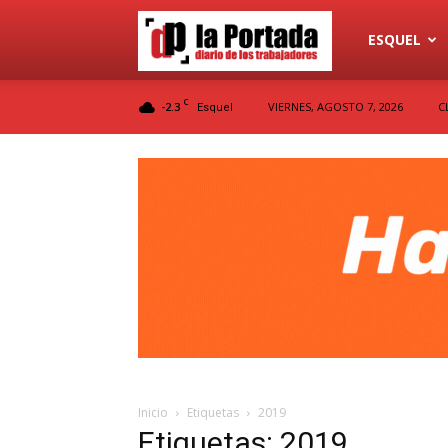
Diario
ESQUEL
C
-2.3
VIERNES, AGOSTO 7, 2026
C
Esquel
La
Portada
Inicio
Etiquetas
2019
Etiquetas: 2019