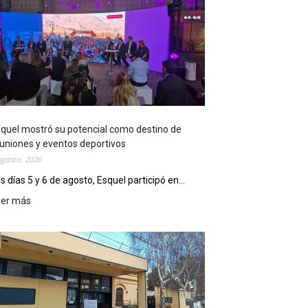
quel mostró su potencial como destino de
uniones y eventos deportivos
agosto, 2026
s días 5 y 6 de agosto, Esquel participó en...
eer más
:
E
s
q
u
e
l
m