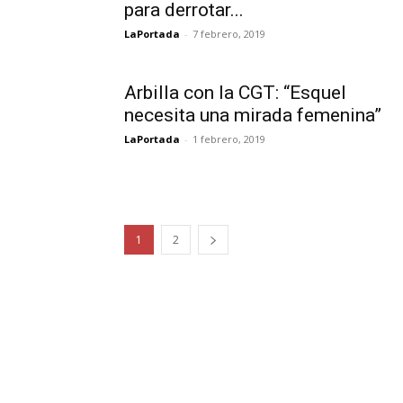
para derrotar...
LaPortada
-
7 febrero, 2019
Arbilla con la CGT: “Esquel
necesita una mirada femenina”
LaPortada
-
1 febrero, 2019
1
2