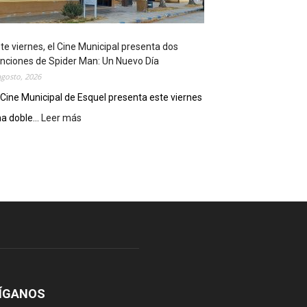
o
s
t
te viernes, el Cine Municipal presenta dos
r
nciones de Spider Man: Un Nuevo Día
ó
agosto, 2026
s
u
 Cine Municipal de Esquel presenta este viernes
p
a doble...
Leer más
:
o
E
t
s
e
t
n
e
c
v
i
i
a
e
l
r
c
n
o
e
m
s
o
,
ÍGANOS
d
e