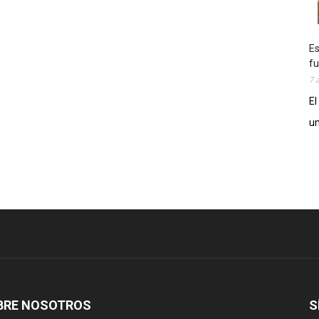
Es
fu
7 
El
un
BRE NOSOTROS
S