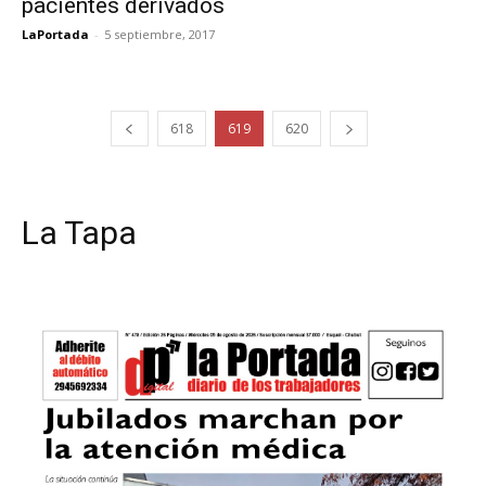
pacientes derivados
LaPortada
-
5 septiembre, 2017
618
619
620
La Tapa