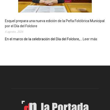
o
t
e
c
Esquel prepara una nueva edición de la Peña Folclórica Municipal
a
por el Día del Folclore
M
6 agosto, 2026
u
n
En el marco de la celebración del Día del Folclore,...
Leer más
:
i
E
c
s
i
q
p
u
a
e
l
l
c
p
e
r
l
e
e
p
b
a
r
r
a
a
s