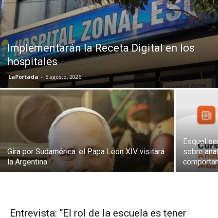
Implementarán la Receta Digital en los
hospitales
LaPortada
-
5 agosto, 2026
Esquel se
Gira por Sudamérica: el Papa León XIV visitará
sobre anál
la Argentina
comportam
Entrevista: “El rol de la escuela es tener