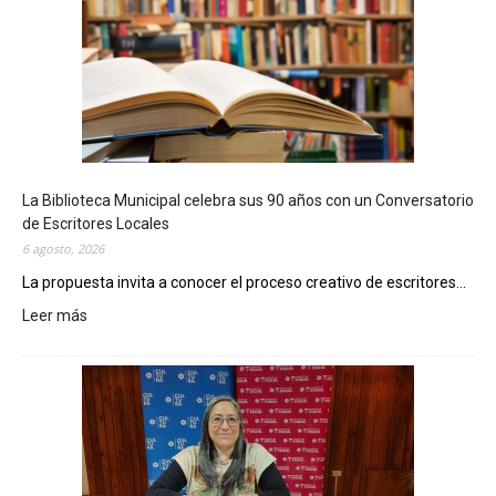
La Biblioteca Municipal celebra sus 90 años con un Conversatorio
de Escritores Locales
6 agosto, 2026
La propuesta invita a conocer el proceso creativo de escritores...
Leer más
:
L
a
B
i
b
l
i