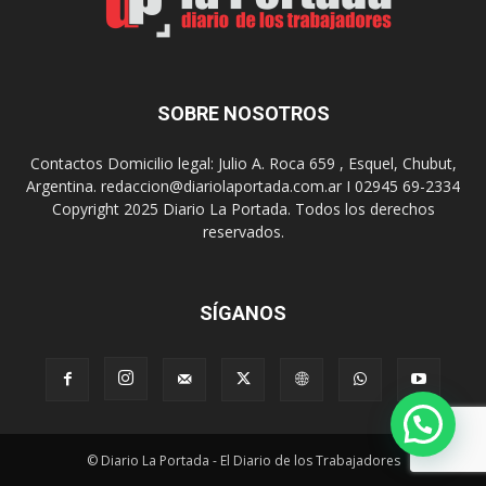
u
u
n
s
a
9
n
0
u
SOBRE NOSOTROS
a
e
ñ
v
o
Contactos Domicilio legal: Julio A. Roca 659 , Esquel, Chubut,
a
s
Argentina. redaccion@diariolaportada.com.ar I 02945 69-2334
e
c
Copyright 2025 Diario La Portada. Todos los derechos
d
o
reservados.
i
n
c
u
i
n
ó
SÍGANOS
C
n
o
d
n
e
v
l
e
a
r
P
s
© Diario La Portada - El Diario de los Trabajadores
e
a
ñ