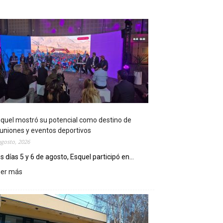
quel mostró su potencial como destino de
uniones y eventos deportivos
agosto, 2026
s días 5 y 6 de agosto, Esquel participó en...
eer más
:
E
s
q
u