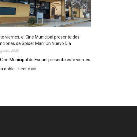
e
l
m
o
s
t
te viernes, el Cine Municipal presenta dos
r
nciones de Spider Man: Un Nuevo Día
ó
agosto, 2026
s
u
 Cine Municipal de Esquel presenta este viernes
p
a doble...
Leer más
:
o
E
t
s
e
t
n
e
c
v
i
i
a
e
l
r
c
n
o
e
m