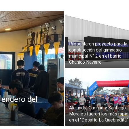
Presentaron proyecto para la
construcción del gimnasio
municipal N° 2 en el barrio
Chanico Navarro
rendero del
Alejandra Carinao y Santiago
Morales fueron los más rápi
en el “Desafío La Quebradita”