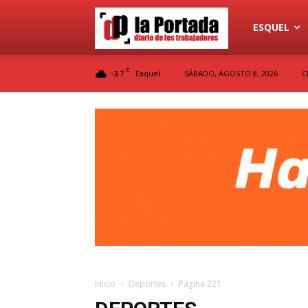
Diario
ESQUEL
C
-3.7
SÁBADO, AGOSTO 8, 2026
C
Esquel
La
Portada
Inicio
Deportes
Página 221