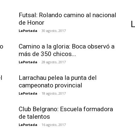
Futsal: Rolando camino al nacional
de Honor
LaPortada
-
30 agosto, 2017
to
Camino a la gloria: Boca observó a
más de 350 chicos...
LaPortada
-
28 agosto, 2017
l
Larrachau pelea la punta del
campeonato provincial
LaPortada
-
18 agosto, 2017
Club Belgrano: Escuela formadora
de talentos
LaPortada
-
16 agosto, 2017