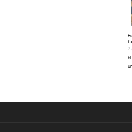
Es
fu
7 
El
un