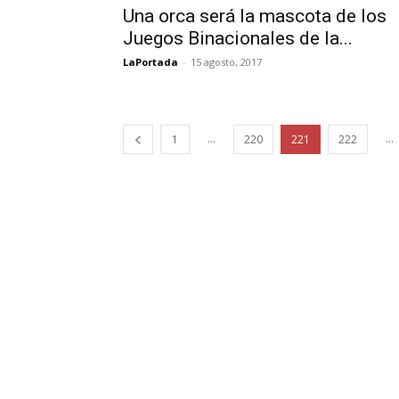
Una orca será la mascota de los
Juegos Binacionales de la...
LaPortada
-
15 agosto, 2017
...
...
1
220
221
222