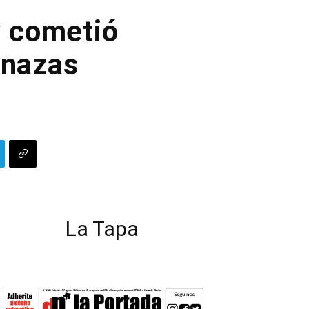
y cometió
enazas
La Tapa