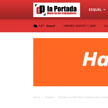
Diario
ESQUEL
C
1.8
VIERNES, AGOSTO 7, 2026
CL
Esquel
La
Portada
Inicio
Esquel
Estaba en libertad condicional y com