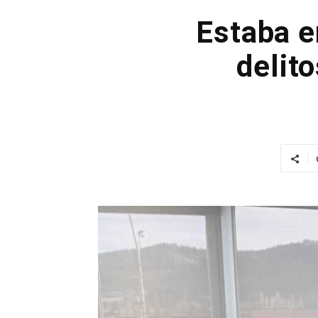
Estaba e
delit