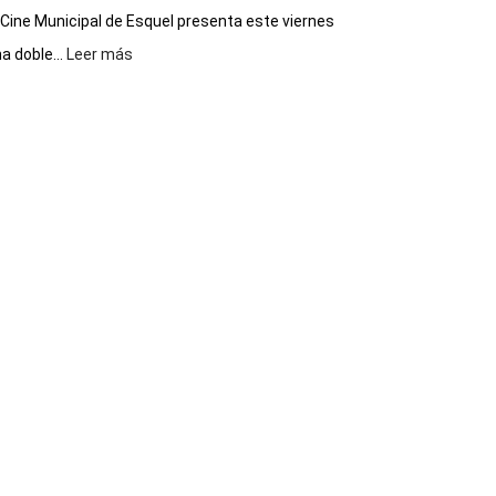
 Cine Municipal de Esquel presenta este viernes
:
a doble...
Leer más
Este
viernes,
el
Cine
Municipal
presenta
dos
funciones
de
Spider
Man:
Un
Nuevo
Día