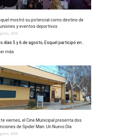
quel mostró su potencial como destino de
uniones y eventos deportivos
agosto, 2026
s días 5 y 6 de agosto, Esquel participó en...
:
eer más
Esquel
mostró
su
potencial
como
destino
de
reuniones
y
eventos
te viernes, el Cine Municipal presenta dos
deportivos
nciones de Spider Man: Un Nuevo Día
agosto, 2026