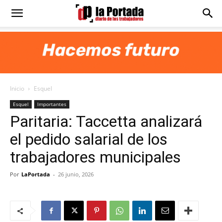
Diario
La
Inicio
Esquel
Portada
Esquel
Importantes
Paritaria: Taccetta analizará
el pedido salarial de los
trabajadores municipales
Por
LaPortada
-
26 junio, 2026