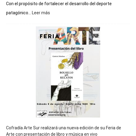
Con el propósito de fortalecer el desarrollo del deporte
:
patagónico...
Leer más
Chubut
será
sede
del
cierre
general
de
los
Juegos
Epade
2027
Cofradía Arte Sur realizará una nueva edición de su Feria de
Arte con presentación de libro y música en vivo