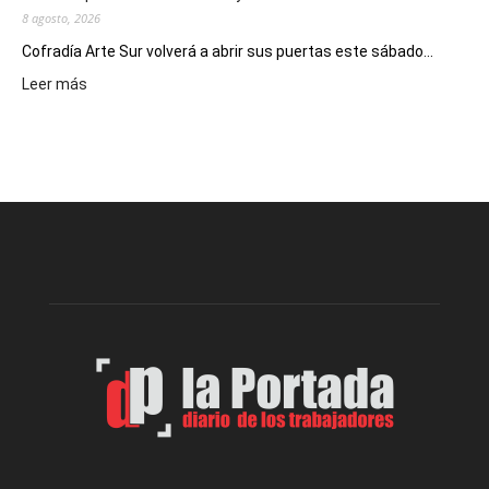
8 agosto, 2026
Cofradía Arte Sur volverá a abrir sus puertas este sábado...
:
Leer más
Cofradía
Arte
Sur
realizará
una
nueva
edición
de
su
Feria
de
Arte
con
presentación
de
libro
y