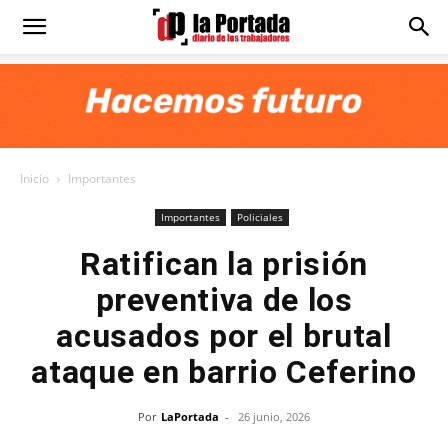
Diario
La
Inicio
Importantes
Portada
Importantes
Policiales
Ratifican la prisión
preventiva de los
acusados por el brutal
ataque en barrio Ceferino
Por
LaPortada
-
26 junio, 2026