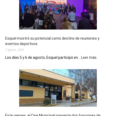
Esquel mostró su potencial como destino de reuniones y
eventos deportivos
7 agosto, 2026
:
Los días 5 y 6 de agosto, Esquel participó en...
Leer más
Esquel
mostró
su
potencial
como
destino
de
reuniones
y
eventos
Este viernes, el Cine Municipal presenta dos funciones de