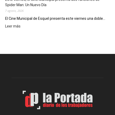
deportivos
Spider Man: Un Nuevo Día
7 agosto, 2026
El Cine Municipal de Esquel presenta este viernes una doble...
:
Leer más
Este
viernes,
el
Cine
Municipal
presenta
dos
funciones
de
Spider
Man:
Un
Nuevo
Día