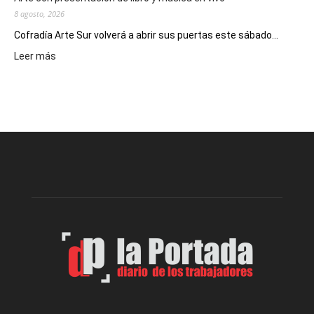
8 agosto, 2026
Cofradía Arte Sur volverá a abrir sus puertas este sábado...
:
Leer más
Cofradía
Arte
Sur
realizará
una
nueva
edición
de
su
Feria
de
Arte
con
presentación
de
libro
y