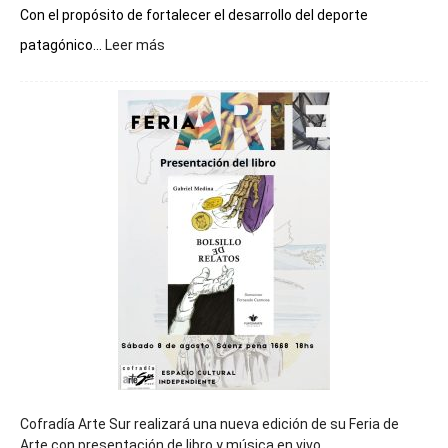
Con el propósito de fortalecer el desarrollo del deporte
:
patagónico...
Leer más
Chubut
será
sede
del
cierre
general
de
los
Juegos
Epade
2027
Cofradía Arte Sur realizará una nueva edición de su Feria de
Arte con presentación de libro y música en vivo