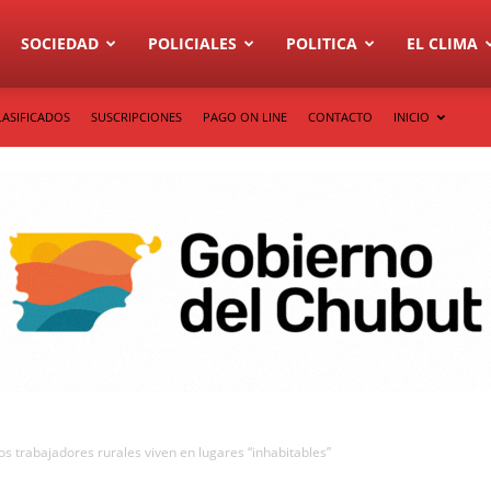
SOCIEDAD
POLICIALES
POLITICA
EL CLIMA
LASIFICADOS
SUSCRIPCIONES
PAGO ON LINE
CONTACTO
INICIO
 trabajadores rurales viven en lugares “inhabitables”