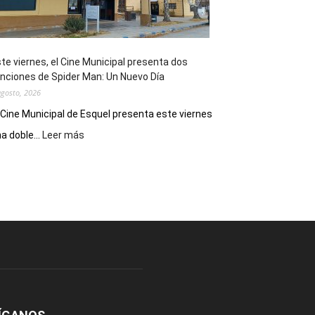
de
reuniones
y
eventos
te viernes, el Cine Municipal presenta dos
deportivos
nciones de Spider Man: Un Nuevo Día
agosto, 2026
 Cine Municipal de Esquel presenta este viernes
:
a doble...
Leer más
Este
viernes,
el
Cine
Municipal
presenta
dos
funciones
de
Spider
Man:
Un