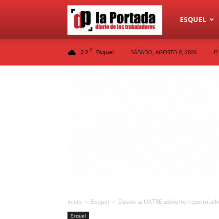
Diario
ESQUEL
C
-2.2
SÁBADO, AGOSTO 8, 2026
C
Esquel
La
Portada
Inicio
Esquel
Desde la UATRE advierten que muchos
Esquel