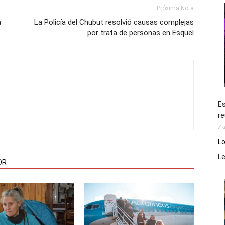
Próxima Nota
a
La Policía del Chubut resolvió causas complejas
por trata de personas en Esquel
Es
re
7 
Lo
L
OR