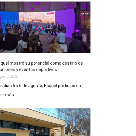
quel mostró su potencial como destino de
uniones y eventos deportivos
agosto, 2026
s días 5 y 6 de agosto, Esquel participó en...
:
eer más
Esquel
mostró
su
potencial
como
destino