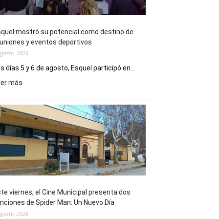
quel mostró su potencial como destino de
uniones y eventos deportivos
agosto, 2026
s días 5 y 6 de agosto, Esquel participó en...
:
eer más
Esquel
mostró
su
potencial
como
destino
de
reuniones
y
eventos
te viernes, el Cine Municipal presenta dos
deportivos
nciones de Spider Man: Un Nuevo Día
agosto, 2026