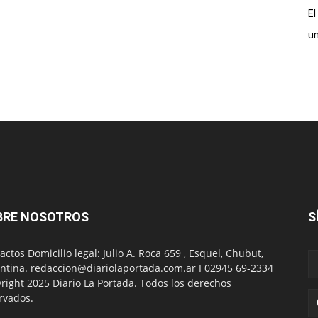
El
un
BRE NOSOTROS
S
actos Domicilio legal: Julio A. Roca 659 , Esquel, Chubut,
ntina. redaccion@diariolaportada.com.ar I 02945 69-2334
right 2025 Diario La Portada. Todos los derechos
rvados.