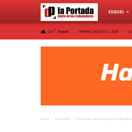
Diario
ESQUEL
C
-2.3
VIERNES, AGOSTO 7, 2026
C
Esquel
La
Portada
Inicio
Sociedad
Sostienen reclamo para la aprobaci