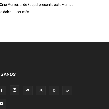
 Cine Municipal de Esquel presenta este viernes
:
a doble...
Leer más
Este
viernes,
el
Cine
Municipal
presenta
dos
funciones
de
Spider
Man:
Un
ÍGANOS
Nuevo
Día