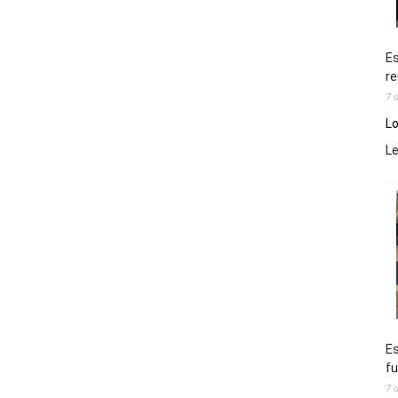
Es
re
7 
Lo
L
Es
fu
7 