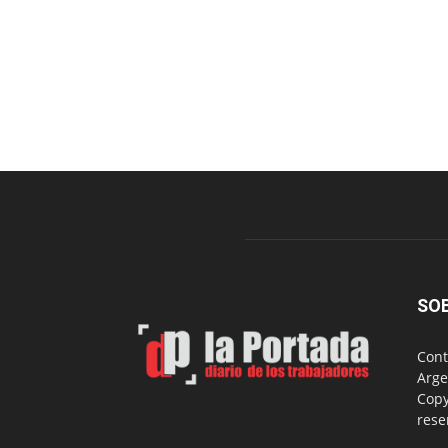
SO
Cont
Arge
Copy
rese