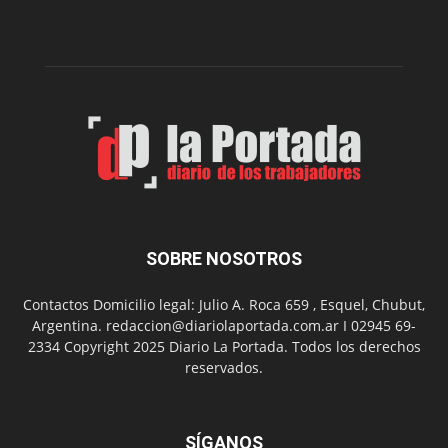
la
Peña
Folclór
Municip
por
el
Día
del
Folclor
SOBRE NOSOTROS
Contactos Domicilio legal: Julio A. Roca 659 , Esquel, Chubut,
Argentina. redaccion@diariolaportada.com.ar I 02945 69-
2334 Copyright 2025 Diario La Portada. Todos los derechos
reservados.
SÍGANOS