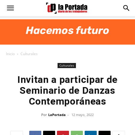
Diario
La
Inicio
Culturales
Portada
Culturales
Invitan a participar de
Seminario de Danzas
Contemporáneas
Por
LaPortada
-
12 mayo, 2022