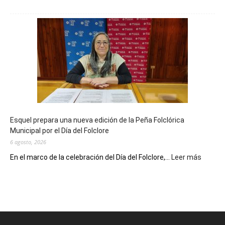
La
Biblioteca
Municipal
celebra
sus
90
años
con
un
Conversatorio
de
Esquel prepara una nueva edición de la Peña Folclórica
Escritores
Municipal por el Día del Folclore
Locales
6 agosto, 2026
:
En el marco de la celebración del Día del Folclore,...
Leer más
Esquel
prepar
una
nueva
edición
de