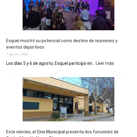
Esquel mostró su potencial como destino de reuniones y
eventos deportivos
7 agosto, 2026
:
Los días 5 y 6 de agosto, Esquel participó en...
Leer más
Esquel
mostró
su
potencial
como
destino
de
reuniones
y
eventos
Este viernes, el Cine Municipal presenta dos funciones de
deportivos