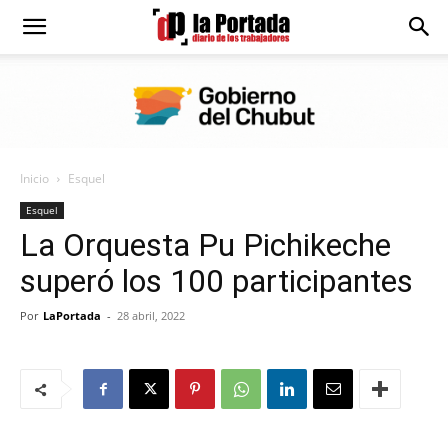
Diario
La
Inicio
Esquel
Portada
Esquel
La Orquesta Pu Pichikeche
superó los 100 participantes
Por
LaPortada
-
28 abril, 2022