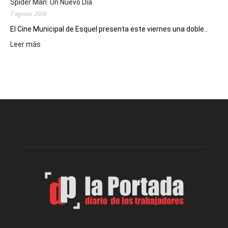
Spider Man: Un Nuevo Día
7 agosto, 2026
El Cine Municipal de Esquel presenta este viernes una doble...
:
Leer más
Este
viernes,
el
Cine
Municipal
presenta
dos
funciones
de
Spider
Man:
Un
Nuevo
Día