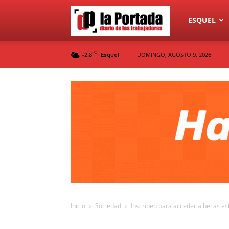
Diario
ESQUEL
C
-2.8
DOMINGO, AGOSTO 9, 2026
Esquel
La
Portada
Inicio
Sociedad
Inscriben para acceder a becas est