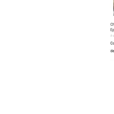
Ch
E
8 
Co
de