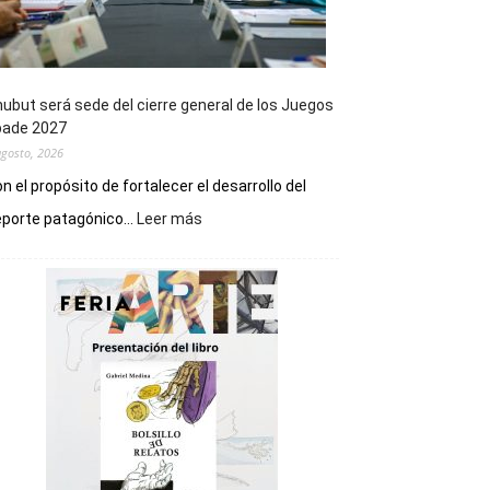
ubut será sede del cierre general de los Juegos
pade 2027
agosto, 2026
n el propósito de fortalecer el desarrollo del
:
porte patagónico...
Leer más
Chubut
será
sede
del
cierre
general
de
los
Juegos
Epade
2027