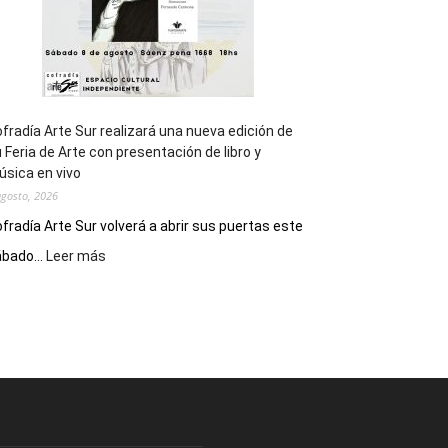
fradía Arte Sur realizará una nueva edición de
 Feria de Arte con presentación de libro y
sica en vivo
agosto, 2026
fradía Arte Sur volverá a abrir sus puertas este
:
bado...
Leer más
Cofradía
Arte
Sur
realizará
una
nueva
edición
de
su