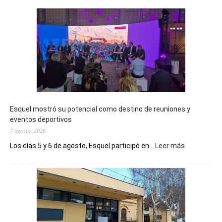
Esquel mostró su potencial como destino de reuniones y
eventos deportivos
7 agosto, 2026
:
Los días 5 y 6 de agosto, Esquel participó en...
Leer más
Esquel
mostró
su
potencial
como
destino
de