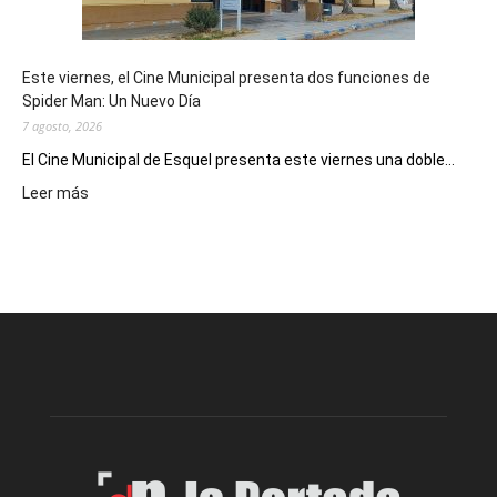
reuniones
y
eventos
Este viernes, el Cine Municipal presenta dos funciones de
deportivos
Spider Man: Un Nuevo Día
7 agosto, 2026
El Cine Municipal de Esquel presenta este viernes una doble...
:
Leer más
Este
viernes,
el
Cine
Municipal
presenta
dos
funciones
de
Spider
Man:
Un
Nuevo