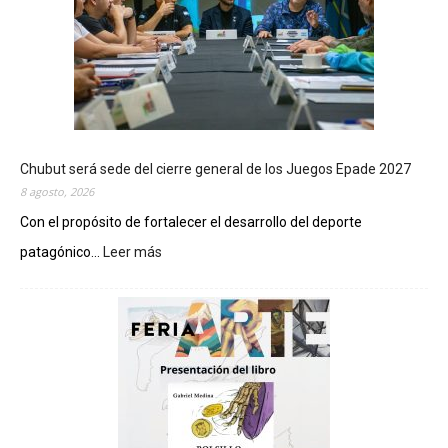
Chubut será sede del cierre general de los Juegos Epade 2027
8 agosto, 2026
Con el propósito de fortalecer el desarrollo del deporte
patagónico...
Leer más
:
C
h
u
b
u
t
s
e
r