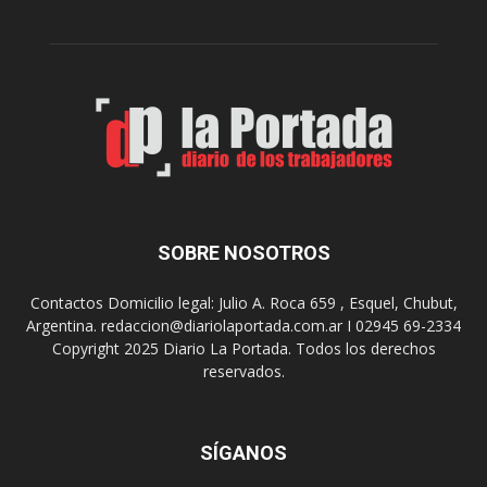
a
d
A
e
r
l
t
o
e
s
S
J
u
u
r
e
r
g
e
o
a
s
SOBRE NOSOTROS
l
E
i
p
Contactos Domicilio legal: Julio A. Roca 659 , Esquel, Chubut,
z
a
Argentina. redaccion@diariolaportada.com.ar I 02945 69-2334
a
d
Copyright 2025 Diario La Portada. Todos los derechos
r
e
reservados.
á
2
u
0
n
2
a
7
SÍGANOS
n