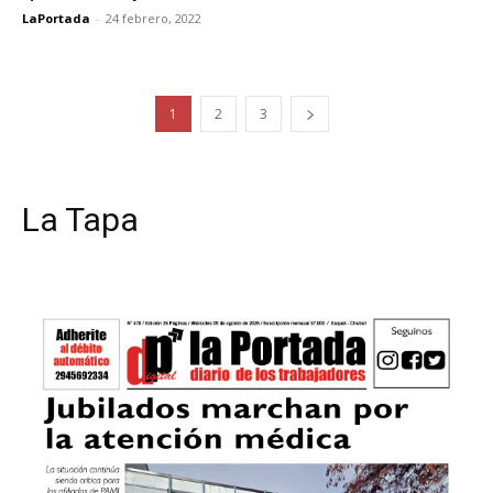
LaPortada
-
24 febrero, 2022
1
2
3
La Tapa