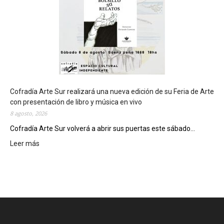
á
s
e
d
e
d
e
l
c
Cofradía Arte Sur realizará una nueva edición de su Feria de Arte
i
con presentación de libro y música en vivo
e
8 agosto, 2026
r
Cofradía Arte Sur volverá a abrir sus puertas este sábado...
r
Leer más
:
e
C
g
o
e
f
n
r
e
a
r
d
a
í
l