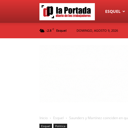
Diario
ESQUEL
C
-2.8
DOMINGO, AGOSTO 9, 2026
Esquel
La
Portada
Inicio
Esquel
Saunders y Martínez coinciden en qu
Esquel
Politica