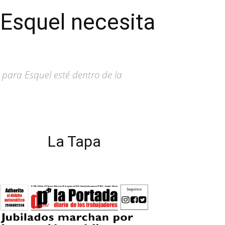
 Esquel necesita
 para Esquel esté dentro de la
La Tapa