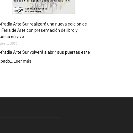
fradía Arte Sur realizará una nueva edición de
 Feria de Arte con presentación de libro y
sica en vivo
agosto, 2026
fradía Arte Sur volverá a abrir sus puertas este
:
bado...
Leer más
Cofradía
Arte
Sur
realizará
una
nueva
edición
de
su
Feria
de