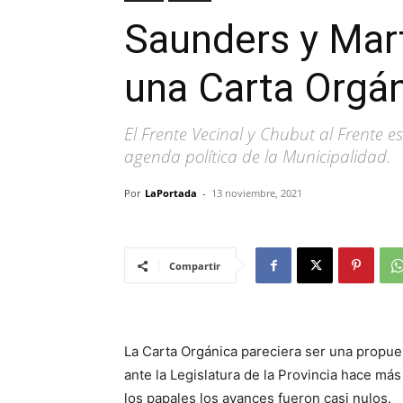
Saunders y Mart
una Carta Orgá
El Frente Vecinal y Chubut al Frente 
agenda política de la Municipalidad.
Por
LaPortada
-
13 noviembre, 2021
Compartir
La Carta Orgánica pareciera ser una propue
ante la Legislatura de la Provincia hace má
los papales los avances fueron casi nulos.