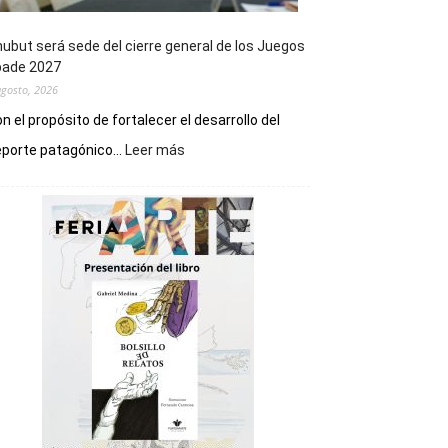
ubut será sede del cierre general de los Juegos
pade 2027
agosto, 2026
n el propósito de fortalecer el desarrollo del
:
porte patagónico...
Leer más
Chubut
será
sede
del
cierre
general
de
los
Juegos
Epade
2027