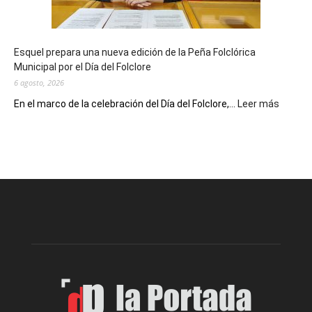
un
Conversatorio
de
Esquel prepara una nueva edición de la Peña Folclórica
Escritores
Municipal por el Día del Folclore
Locales
6 agosto, 2026
:
En el marco de la celebración del Día del Folclore,...
Leer más
Esquel
prepar
una
nueva
edición
de
la
Peña
Folclór
Municip
por
el
Día
del