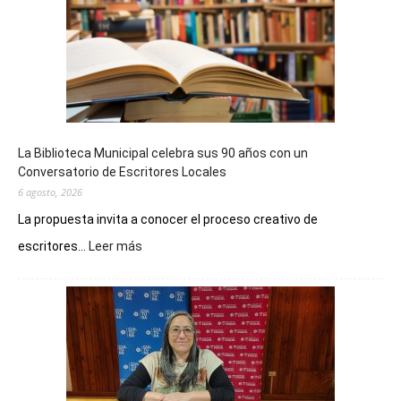
La Biblioteca Municipal celebra sus 90 años con un
Conversatorio de Escritores Locales
6 agosto, 2026
La propuesta invita a conocer el proceso creativo de
:
escritores...
Leer más
La
Biblioteca
Municipal
celebra
sus
90
años
con