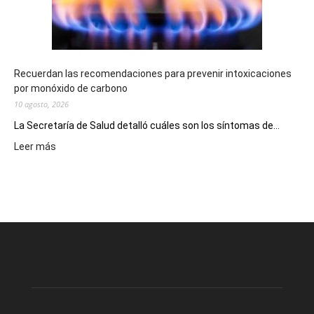
la
provincia
Recuerdan las recomendaciones para prevenir intoxicaciones
por monóxido de carbono
10 agosto, 2026
La Secretaría de Salud detalló cuáles son los síntomas de...
:
Leer más
Recuerdan
las
recomendaciones
para
prevenir
intoxicaciones
por
monóxido
de
carbono