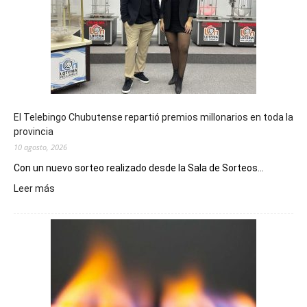
El Telebingo Chubutense repartió premios millonarios en toda la
provincia
10 agosto, 2026
Con un nuevo sorteo realizado desde la Sala de Sorteos...
:
Leer más
El
Telebingo
Chubutense
repartió
premios
millonarios
en
toda