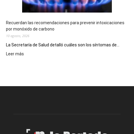
provincia
Recuerdan las recomendaciones para prevenir intoxicaciones
por monóxido de carbono
10 agosto, 2026
La Secretaría de Salud detalló cuáles son los síntomas de...
:
Leer más
Recuerdan
las
recomendaciones
para
prevenir
intoxicaciones
por
monóxido
de
carbono