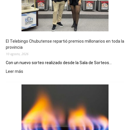
El Telebingo Chubutense repartió premios millonarios en toda la
provincia
10 agosto, 2026
Con un nuevo sorteo realizado desde la Sala de Sorteos...
:
Leer más
El
Telebingo
Chubutense
repartió
premios
millonarios
en
toda
la