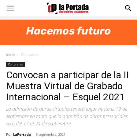
Diario
La
Inicio
Culturales
Portada
Culturales
Convocan a participar de la II
Muestra Virtual de Grabado
Internacional – Esquel 2021
La admisión de obras virtuales tendrá lugar hasta el 19 de
septiembre en tanto que la admisión de obras presenciales
será del 17 al 24 de septiembre.
Por
LaPortada
-
6 septiembre, 2021