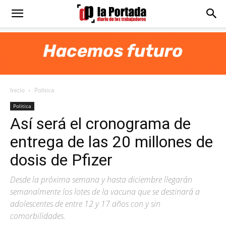
Diario
La
Inicio
Politica
Portada
Politica
Así será el cronograma de
entrega de las 20 millones de
dosis de Pfizer
Desde la próxima semana y hasta diciembre llegarán
semanalmente los lotes de la vacuna que se destinará a
adolescentes de entre 12 y 17 años con y sin
comorbilidades.