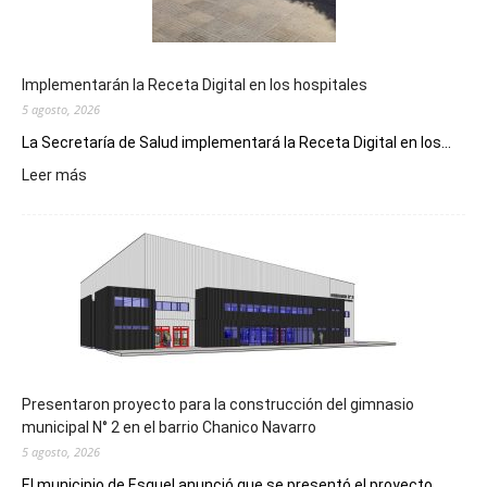
Implementarán la Receta Digital en los hospitales
5 agosto, 2026
La Secretaría de Salud implementará la Receta Digital en los...
:
Leer más
Implementarán
la
Receta
Digital
en
los
hospitales
Presentaron proyecto para la construcción del gimnasio
municipal N° 2 en el barrio Chanico Navarro
5 agosto, 2026
El municipio de Esquel anunció que se presentó el proyecto...